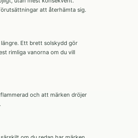
jligt, utan mest konsekvent.
örutsättningar att återhämta sig.
längre. Ett brett solskydd gör
st rimliga vanorna om du vill
 inflammerad och att märken dröjer
.
 särskilt om du redan har märken