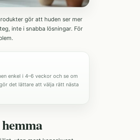
produkter gör att huden ser mer
teg, inte i snabba lösningar. För
blem
.
inen enkel i 4–6 veckor och se om
ör det lättare att välja rätt nästa
a hemma