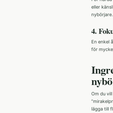
eller käns
nybörjare.
4. Fok
En enkel 
för mycket
Ingr
nybö
Om du vill
”mirakelp
lägga till