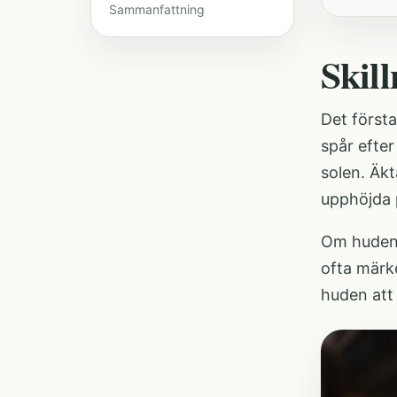
Sammanfattning
Skil
Det första
spår efter
solen. Äkt
upphöjda p
Om huden 
ofta märke
huden att 