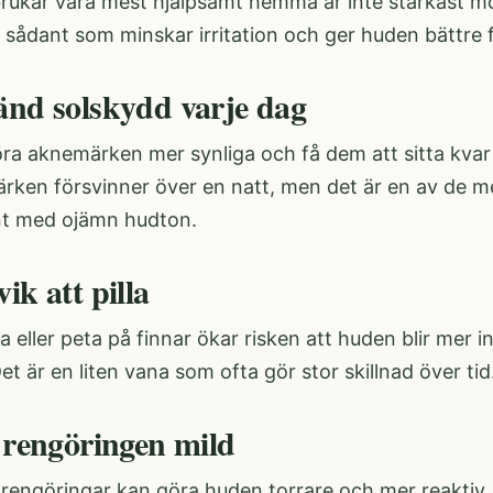
rukar vara mest hjälpsamt hemma är inte starkast mö
sådant som minskar irritation och ger huden bättre f
änd solskydd varje dag
ra aknemärken mer synliga och få dem att sitta kvar 
ärken försvinner över en natt, men det är en av de me
nt med ojämn hudton.
ik att pilla
 eller peta på finnar ökar risken att huden blir mer
Det är en liten vana som ofta gör stor skillnad över tid
l rengöringen mild
 rengöringar kan göra huden torrare och mer reaktiv,