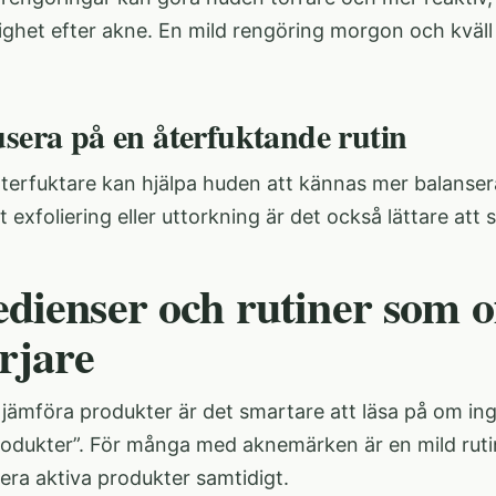
lighet efter akne. En mild rengöring morgon och kväl
usera på en återfuktande rutin
återfuktare kan hjälpa huden att kännas mer balanser
 exfoliering eller uttorkning är det också lättare att 
edienser och rutiner som o
rjare
 jämföra produkter är det smartare att läsa på om ing
rodukter”. För många med aknemärken är en mild rutin 
 flera aktiva produkter samtidigt.