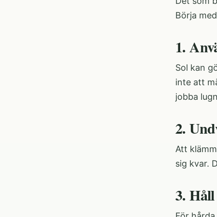
Det som b
Börja med 
1. Anv
Sol kan gö
inte att m
jobba lug
2. Undv
Att klämma
sig kvar. 
3. Hål
För hårda