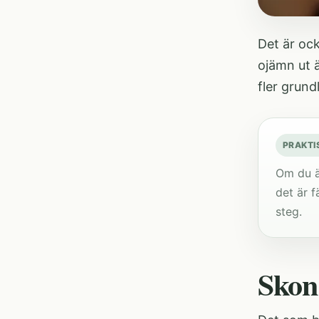
Det är ock
ojämn ut ä
fler grun
PRAKTI
Om du är
det är f
steg.
Skon