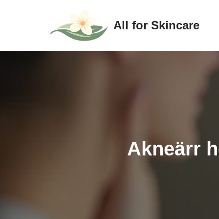
All for Skincare
Hoppa
till
innehåll
Akneärr 