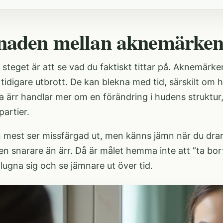
lnaden mellan aknemärken
 steget är att se vad du faktiskt tittar på. Aknemärken
 tidigare utbrott. De kan blekna med tid, särskilt om 
a ärr handlar mer om en förändring i hudens struktur,
artier.
mest ser missfärgad ut, men känns jämn när du drar 
n snarare än ärr. Då är målet hemma inte att ”ta bort” 
lugna sig och se jämnare ut över tid.