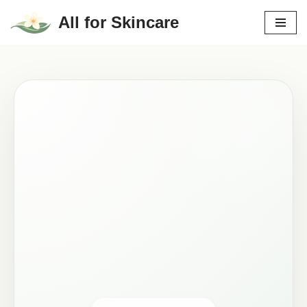
All for Skincare
Hoppa
till
innehåll