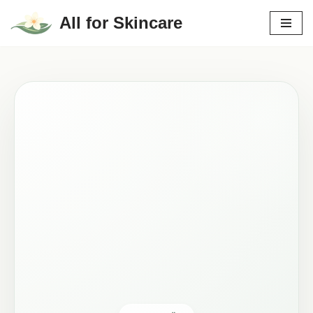
All for Skincare
Hoppa
till
innehåll