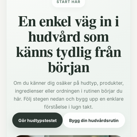
START HÄR
En enkel väg in i
hudvård som
känns tydlig från
början
Om du känner dig osäker på hudtyp, produkter,
ingredienser eller ordningen i rutinen börjar du
här. Följ stegen nedan och bygg upp en enklare
förståelse i lugn takt.
Gör hudtypstestet
Bygg din hudvårdsrutin