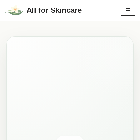
All for Skincare
Hoppa
till
innehåll