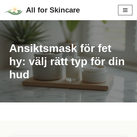
All for Skincare
Hoppa
till
innehåll
Ansiktsmask för fet
hy: välj rätt typ för din
hud