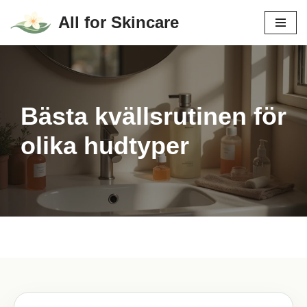
All for Skincare
Hoppa
till
innehåll
Bästa kvällsrutinen för
olika hudtyper