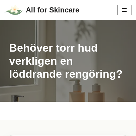
All for Skincare
Hoppa
till
innehåll
Behöver torr hud
verkligen en
löddrande rengöring?