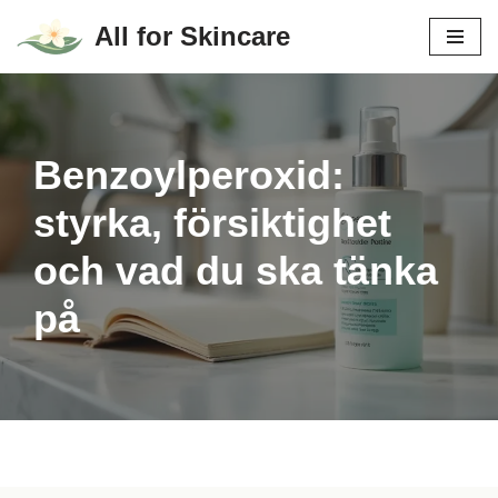
All for Skincare
Hoppa
till
innehåll
Benzoylperoxid:
styrka, försiktighet
och vad du ska tänka
på