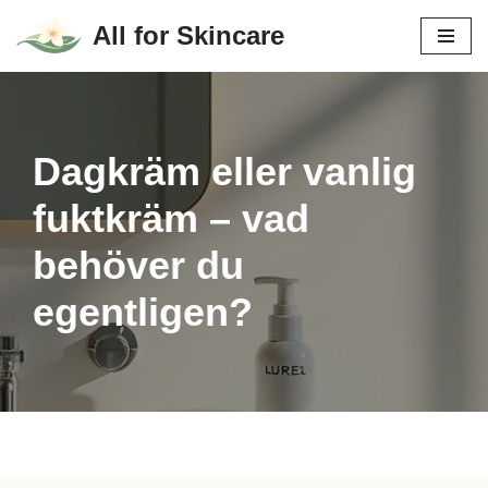
All for Skincare
Hoppa
till
innehåll
Dagkräm eller vanlig
fuktkräm – vad
behöver du
egentligen?