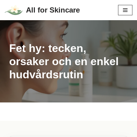
All for Skincare
Hoppa
till
innehåll
Fet hy: tecken,
orsaker och en enkel
hudvårdsrutin