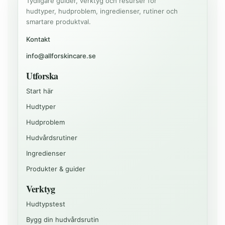
Tydligare guider, verktyg och resurser för
hudtyper, hudproblem, ingredienser, rutiner och
smartare produktval.
Kontakt
info@allforskincare.se
Utforska
Start här
Hudtyper
Hudproblem
Hudvårdsrutiner
Ingredienser
Produkter & guider
Verktyg
Hudtypstest
Bygg din hudvårdsrutin