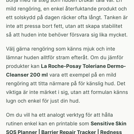
Börja med få steg som huden brukar tåla väl. En
mild rengöring, en enkel återfuktande produkt och
ett solskydd på dagen räcker ofta långt. Tanken är
inte att pressa bort fett, utan att skapa stabilitet
så att huden inte behöver försvara sig lika mycket.
Välj gärna rengöring som känns mjuk och inte
lämnar huden alltför stram efteråt. Om du jämför
produkter kan
La Roche-Posay Toleriane Dermo-
Cleanser 200 ml
vara ett exempel på en mild
rengöring att titta närmare på för känslig hud. Det
viktiga är inte märket i sig, utan att formulan känns
lugn och enkel för just din hud.
Om du vill ha ett analogt verktyg för att hålla
rutinen enkel kan en printable som
Sensitive Skin
SOS Planner | Barrier Repair Tracker | Redness