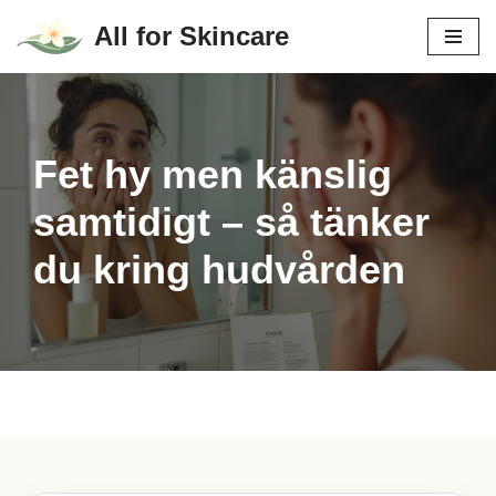
All for Skincare
Hoppa
till
innehåll
Fet hy men känslig
samtidigt – så tänker
du kring hudvården