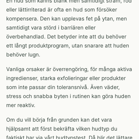
En hud som känns blank men samtidigt stram, röd
eller lättirriterad är ofta en hud som försöker
kompensera. Den kan upplevas fet på ytan, men
samtidigt vara störd i barriären eller
överbehandlad. Det betyder inte att du behöver
ett långt produktprogram, utan snarare att huden
behöver lugn.
Vanliga orsaker är överrengöring, för många aktiva
ingredienser, starka exfolieringar eller produkter
som inte passar din toleransnivå. Även väder,
stress och snabba byten i rutinen kan göra huden
mer reaktiv.
Om du vill börja från grunden kan det vara
hjälpsamt att först bekräfta vilken hudtyp du
faktiskt har via vårt
hudtypstest
. Då blir det lättare