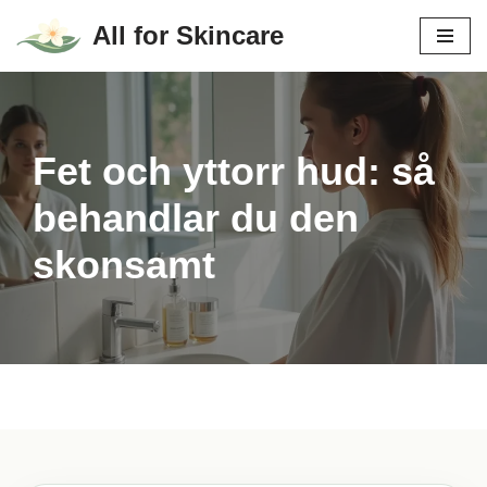
All for Skincare
Hoppa
till
innehåll
Fet och yttorr hud: så
behandlar du den
skonsamt