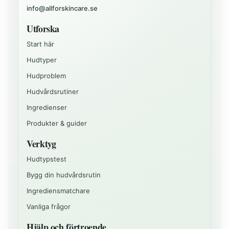
info@allforskincare.se
Utforska
Start här
Hudtyper
Hudproblem
Hudvårdsrutiner
Ingredienser
Produkter & guider
Verktyg
Hudtypstest
Bygg din hudvårdsrutin
Ingrediensmatchare
Vanliga frågor
Hjälp och förtroende