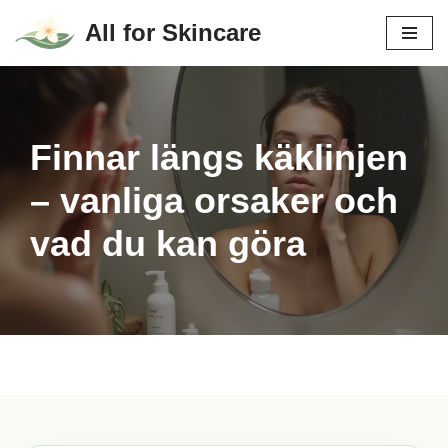
All for Skincare
Hoppa
till
innehåll
Finnar längs käklinjen
– vanliga orsaker och
vad du kan göra