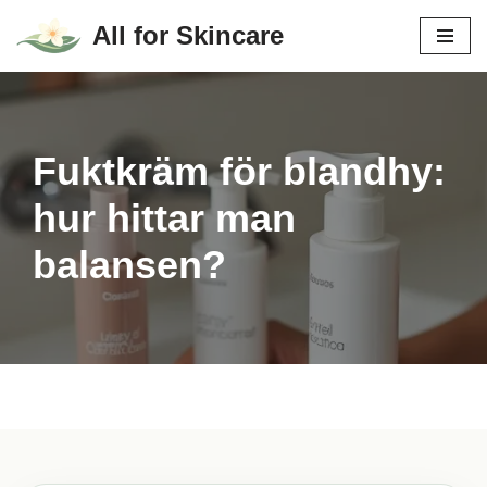
All for Skincare
Hoppa
till
innehåll
Fuktkräm för blandhy:
hur hittar man
balansen?