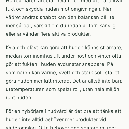
Hudbarriären arbetar hela tiden med att hålla kvar
fukt och skydda huden mot omgivningen. När
vädret ändras snabbt kan den balansen bli lite
mer sårbar, särskilt om du redan är torr, känslig
eller använder flera aktiva produkter.
Kyla och blåst kan göra att huden känns stramare,
medan torr inomhusluft under höst och vinter ofta
gör att fukten i huden avdunstar snabbare. På
sommaren kan värme, svett och stark sol i stället
göra huden mer lättirriterad. Det är alltså inte bara
utetemperaturen som spelar roll, utan hela miljön
runt huden.
För en nybörjare i hudvård är det bra att tänka att
huden inte alltid behöver mer produkter vid
väderomslag. Ofta behöver den snarare en mer