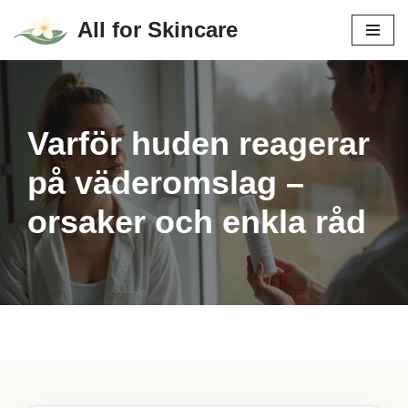
All for Skincare
Hoppa
till
innehåll
Varför huden reagerar
på väderomslag –
orsaker och enkla råd