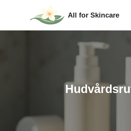
All for Skincare
Hoppa
till
innehåll
Hudvårdsrut