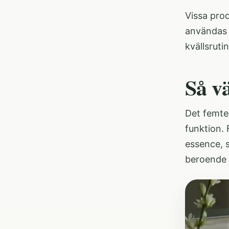
Vissa pro
användas t
kvällsruti
Så v
Det femte 
funktion. 
essence, 
beroende 