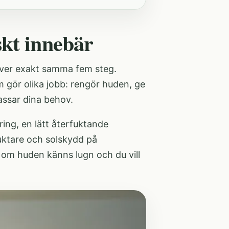
skt innebär
över exakt samma fem steg.
m gör olika jobb: rengör huden, ge
passar dina behov.
ring, en lätt återfuktande
uktare och solskydd på
t om huden känns lugn och du vill