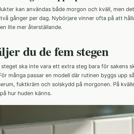
dukter kan användas både morgon och kväll, men det b
vå gånger per dag. Nybörjare vinner ofta på att håll
nen lite mer återställande.
äljer du de fem stegen
steget ska inte vara ett extra steg bara för sakens sku
För många passar en modell där rutinen byggs upp så 
serum, fuktkräm och solskydd på morgonen. På kväll
på hur huden känns.