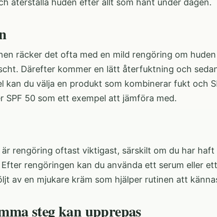
h återställa huden efter allt som hänt under dagen.
n
en räcker det ofta med en mild rengöring om huden kän
cht. Därefter kommer en lätt återfuktning och sedan 
el kan du välja en produkt som kombinerar fukt och SP
er SPF 50
som ett exempel att jämföra med.
 är rengöring oftast viktigast, särskilt om du har ha
Efter rengöringen kan du använda ett serum eller ett
öljt av en mjukare kräm som hjälper rutinen att kännas
mma steg kan upprepas