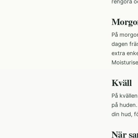
rengöra oc
Morgo
På morgon
dagen fräs
extra enk
Moisturis
Kväll
På kvällen
på huden. 
din hud, f
När sa