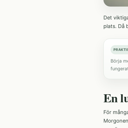
Det viktig
plats. Då 
PRAKTI
Börja me
fungerat
En l
För många 
Morgonen 