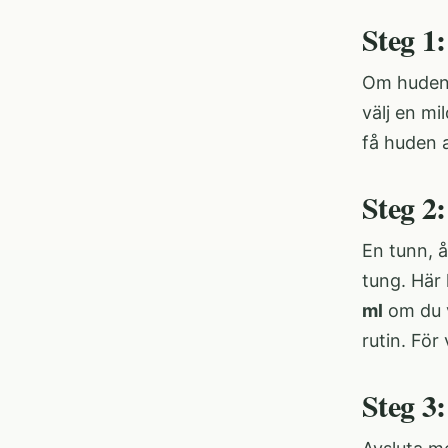
Steg 1
Om huden 
välj en mi
få huden a
Steg 2
En tunn, å
tung. Här
ml
om du v
rutin. För
Steg 3