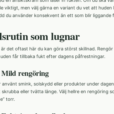
ed en ansiktskräm som låser in fukten. Om du ska va
e viktigt, men välj gärna en variant du vet att huden
dd du använder konsekvent än ett som blir liggande f
lsrutin som lugnar
 är det oftast här du kan göra störst skillnad. Rengör v
t huden får tillbaka fukt efter dagens påfrestningar.
: Mild rengöring
 använt smink, solskydd eller produkter under dagen 
 skrubba eller tvätta länge. Välj hellre en rengöring
e” torr.