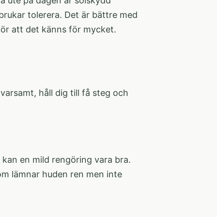
ra ute på dagen är solskydd
 brukar tolerera. Det är bättre med
ör att det känns för mycket.
arsamt, håll dig till få steg och
kan en mild rengöring vara bra.
 som lämnar huden ren men inte