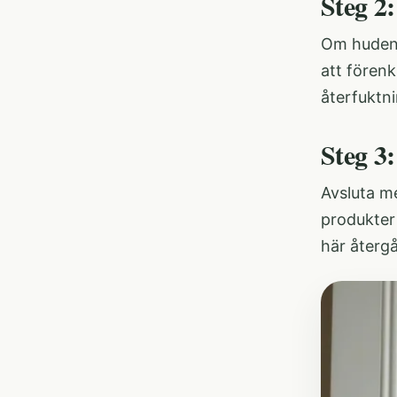
Steg 2
Om huden 
att förenk
återfuktni
Steg 3
Avsluta m
produkter 
här återgå