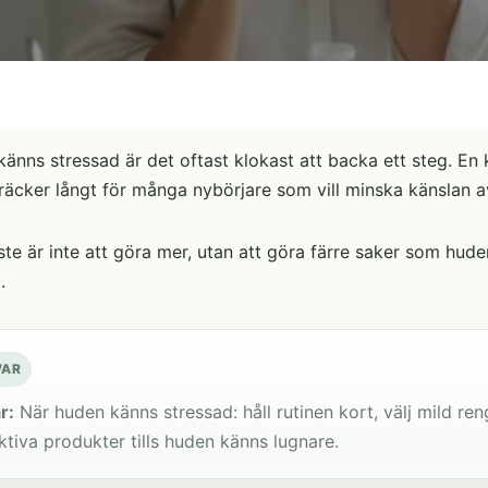
änns stressad är det oftast klokast att backa ett steg. En 
äcker långt för många nybörjare som vill minska känslan a
ste är inte att göra mer, utan att göra färre saker som huden
.
VAR
r:
När huden känns stressad: håll rutinen kort, välj mild re
ktiva produkter tills huden känns lugnare.