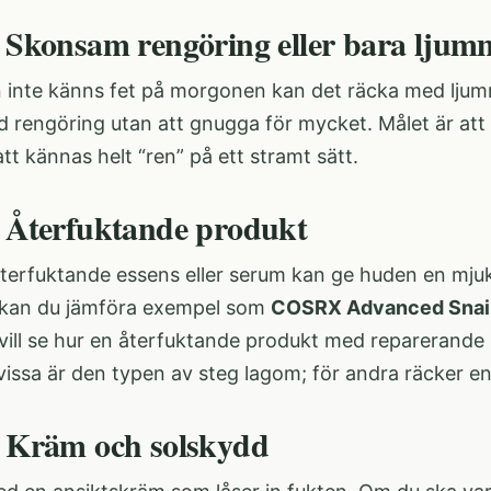
: Skonsam rengöring eller bara ljum
inte känns fet på morgonen kan det räcka med ljumm
ld rengöring utan att gnugga för mycket. Målet är att
tt kännas helt “ren” på ett stramt sätt.
: Återfuktande produkt
terfuktande essens eller serum kan ge huden en mjuka
 kan du jämföra exempel som
COSRX Advanced Snail
ill se hur en återfuktande produkt med reparerande k
 vissa är den typen av steg lagom; för andra räcker e
: Kräm och solskydd