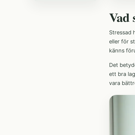
Vad 
Stressad h
eller för 
känns för
Det betyde
ett bra l
vara bättr