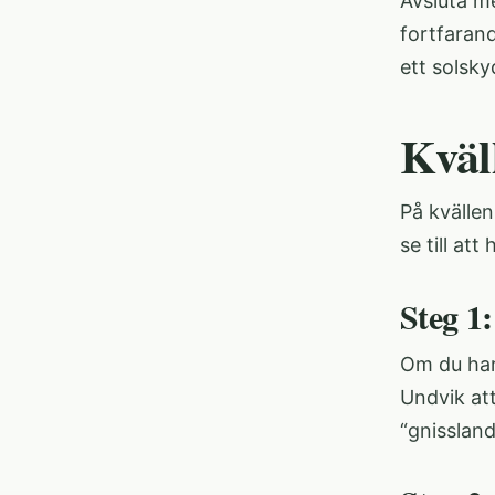
Avsluta m
fortfarand
ett solsky
Kväl
På kvällen
se till at
Steg 1
Om du har
Undvik att
“gnissland