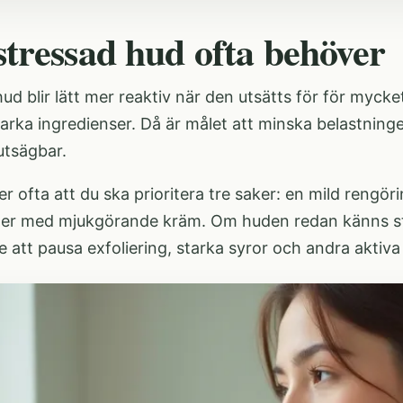
stressad hud ofta behöver
ud blir lätt mer reaktiv när den utsätts för för mycke
starka ingredienser. Då är målet att minska belastnin
utsägbar.
r ofta att du ska prioritera tre saker: en mild rengö
ager med mjukgörande kräm. Om huden redan känns stra
e att pausa exfoliering, starka syror och andra aktiva 