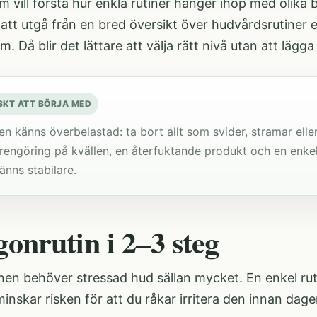
m vill förstå hur enkla rutiner hänger ihop med olika
att utgå från en bred översikt över
hudvårdsrutiner
e
em
. Då blir det lättare att välja rätt nivå utan att lägga
SKT ATT BÖRJA MED
n känns överbelastad: ta bort allt som svider, stramar elle
rengöring på kvällen, en återfuktande produkt och en enkel 
änns stabilare.
onrutin i 2–3 steg
n behöver stressad hud sällan mycket. En enkel rutin
inskar risken för att du råkar irritera den innan dage