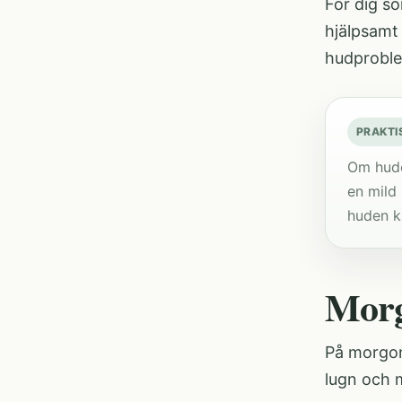
För dig so
hjälpsamt 
hudprobl
PRAKTI
Om hude
en mild 
huden k
Morg
På morgone
lugn och m