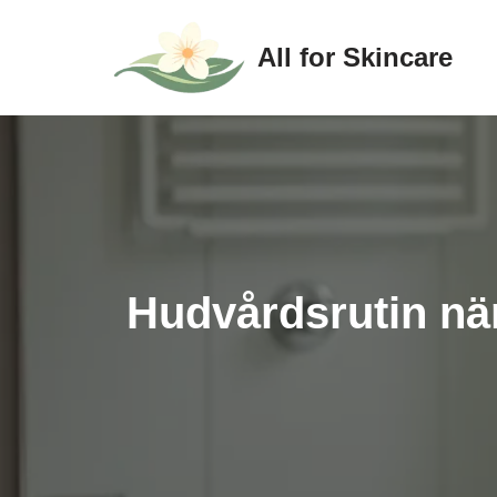
All for Skincare
Hoppa
till
innehåll
Hudvårdsrutin när