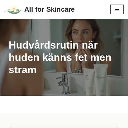
All for Skincare
Hoppa
till
innehåll
Hudvårdsrutin när
huden känns fet men
stram