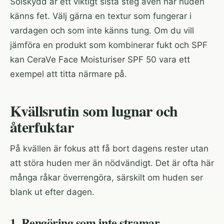
Solskydd är ett viktigt sista steg även när huden
känns fet. Välj gärna en textur som fungerar i
vardagen och som inte känns tung. Om du vill
jämföra en produkt som kombinerar fukt och SPF
kan
CeraVe Face Moisturiser SPF 50
vara ett
exempel att titta närmare på.
Kvällsrutin som lugnar och
återfuktar
På kvällen är fokus att få bort dagens rester utan
att störa huden mer än nödvändigt. Det är ofta här
många råkar överrengöra, särskilt om huden ser
blank ut efter dagen.
1. Rengöring som inte stramar