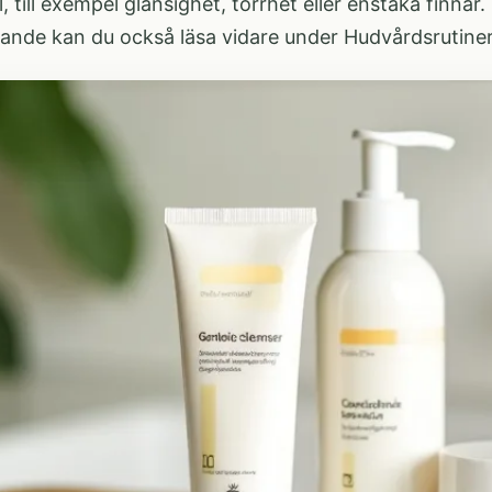
l, till exempel glansighet, torrhet eller enstaka finnar
ande kan du också läsa vidare under
Hudvårdsrutine