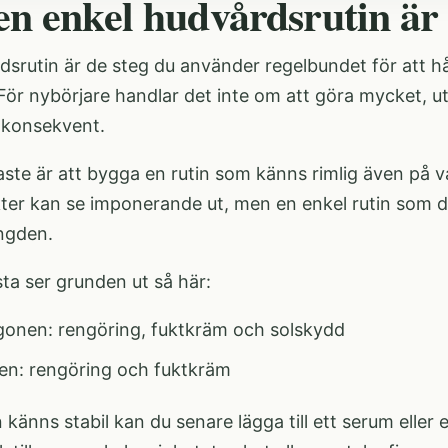
en enkel hudvårdsrutin är
dsrutin är de steg du använder regelbundet för att h
ör nybörjare handlar det inte om att göra mycket, ut
gt konsekvent.
aste är att bygga en rutin som känns rimlig även på va
ter kan se imponerande ut, men en enkel rutin som du 
ängden.
sta ser grunden ut så här:
onen: rengöring, fuktkräm och solskydd
len: rengöring och fuktkräm
känns stabil kan du senare lägga till ett serum eller 