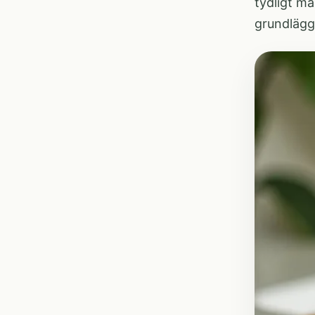
tydligt må
grundlägg