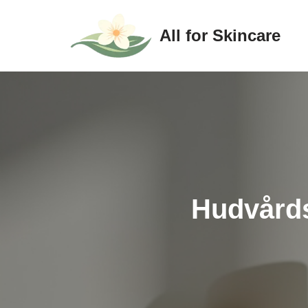
All for Skincare
Hoppa
till
innehåll
Hudvårdsr