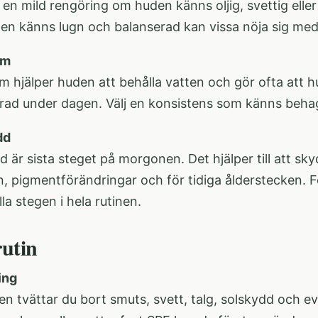
en mild rengöring om huden känns oljig, svettig eller 
n känns lugn och balanserad kan vissa nöja sig me
äm
m hjälper huden att behålla vatten och gör ofta att
rad under dagen. Välj en konsistens som känns behagl
dd
d är sista steget på morgonen. Det hjälper till att s
ion, pigmentförändringar och för tidiga ålderstecken. 
la stegen i hela rutinen.
rutin
ing
len tvättar du bort smuts, svett, talg, solskydd och