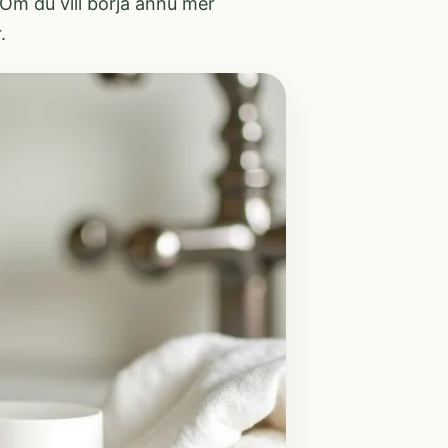
. Om du vill börja ännu mer
r
.