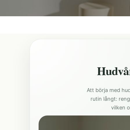
Hudvår
Att börja med hud
rutin långt: ren
vilken 