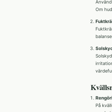
Använd 
Om hude
Fuktkr
Fuktkrä
balanse
Solsky
Solskyd
irritat
värdeful
Kvälls
Rengör
På kväl