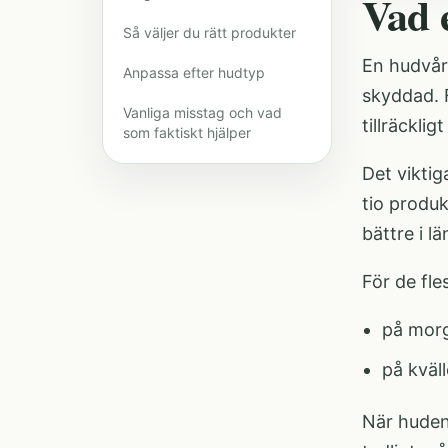
Vad 
Så väljer du rätt produkter
En hudvår
Anpassa efter hudtyp
skyddad. F
Vanliga misstag och vad
tillräckli
som faktiskt hjälper
Det viktig
tio produk
bättre i l
För de fle
på morg
på kväl
När huden 