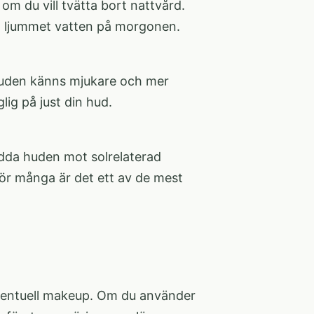
om du vill tvätta bort nattvård.
d ljummet vatten på morgonen.
 huden känns mjukare och mer
ig på just din hud.
kydda huden mot solrelaterad
För många är det ett av de mest
 eventuell makeup. Om du använder