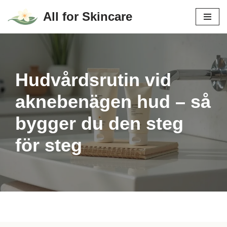
All for Skincare
Hoppa
till
innehåll
Hudvårdsrutin vid
aknebenägen hud – så
bygger du den steg
för steg