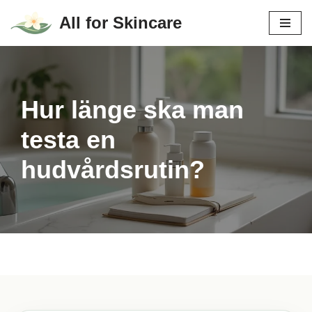
All for Skincare
Hoppa
till
innehåll
Hur länge ska man
testa en
hudvårdsrutin?