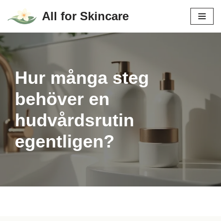
All for Skincare
Hoppa
till
innehåll
Hur många steg
behöver en
hudvårdsrutin
egentligen?