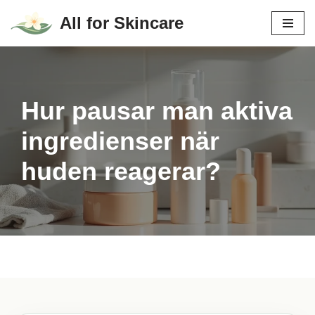
All for Skincare
Hoppa
till
innehåll
Hur pausar man aktiva
ingredienser när
huden reagerar?