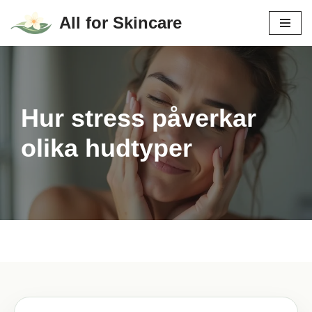
All for Skincare
Hoppa
till
innehåll
Hur stress påverkar
olika hudtyper