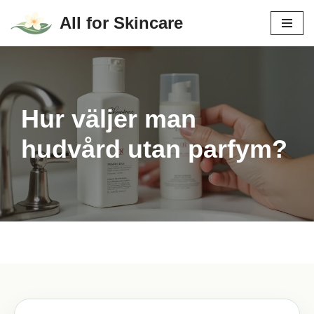
All for Skincare
Hoppa
till
innehåll
Hur väljer man
hudvård utan parfym?