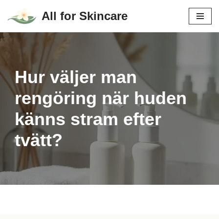
All for Skincare
Hoppa
till
innehåll
Hur väljer man
rengöring när huden
känns stram efter
tvätt?