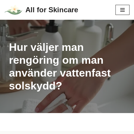
All for Skincare
Hoppa
till
innehåll
Hur väljer man
rengöring om man
använder vattenfast
solskydd?