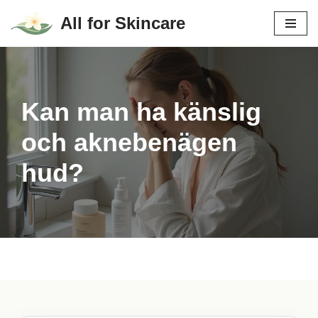
All for Skincare
Hoppa
till
innehåll
Kan man ha känslig
och aknebenägen
hud?