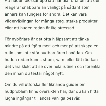
Att huden blossar upp lätt handlar ofta om att den
reagerar snabbare än vanligt på sådant som
annars kan fungera för andra. Det kan vara
väderväxlingar, för många steg, starka produkter
eller att huden redan är lite stressad.
För nybörjare är det ofta hjälpsamt att tänka
mindre på att ”göra mer” och mer på att skapa en
rutin som inte stör hudbarriären i onödan. Om
huden redan känns stram, varm eller lätt röd kan
det vara klokt att se över hela rutinen och förenkla
den innan du testar något nytt.
Om du vill utforska fler liknande guider om
hudproblem finns
översikten här
, där du kan hitta
lugna ingångar till andra vanliga besvär.