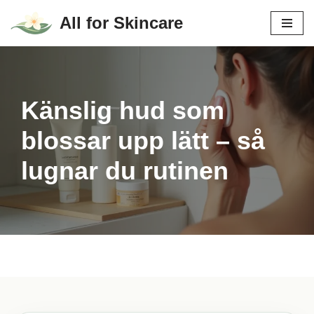
All for Skincare
Hoppa
till
innehåll
Känslig hud som
blossar upp lätt – så
lugnar du rutinen