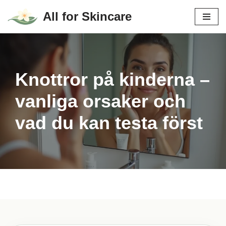
All for Skincare
Hoppa
till
innehåll
Knottror på kinderna –
vanliga orsaker och
vad du kan testa först