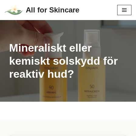
All for Skincare
Hoppa
till
innehåll
Mineraliskt eller
kemiskt solskydd för
reaktiv hud?