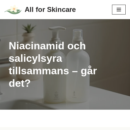
All for Skincare
Hoppa
till
innehåll
Niacinamid och
salicylsyra
tillsammans – går
det?