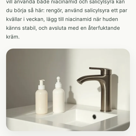
vill använda både niacinamid och salicylsyra kan
du börja så här: rengör, använd salicylsyra ett par
kvällar i veckan, lägg till niacinamid när huden
känns stabil, och avsluta med en återfuktande
kräm.