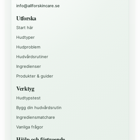
info@allforskincare.se
Utforska
Start här
Hudtyper
Hudproblem
Hudvårdsrutiner
Ingredienser
Produkter & guider
Verktyg
Hudtypstest
Bygg din hudvårdsrutin
Ingrediensmatchare
Vanliga frågor
Hjälp och förtroende