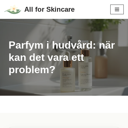
All for Skincare
Hoppa
till
innehåll
Parfym i hudvård: när
kan det vara ett
problem?