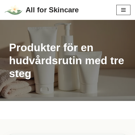
All for Skincare
Hoppa
till
innehåll
Produkter för en
hudvårdsrutin med tre
steg