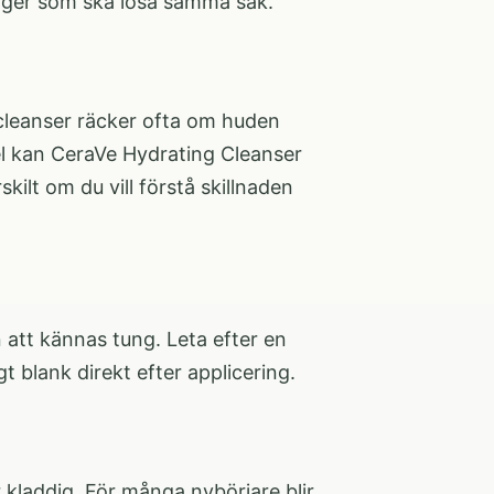
lager som ska lösa samma sak.
cleanser räcker ofta om huden
el kan
CeraVe Hydrating Cleanser
kilt om du vill förstå skillnaden
 att kännas tung. Leta efter en
 blank direkt efter applicering.
 kladdig. För många nybörjare blir