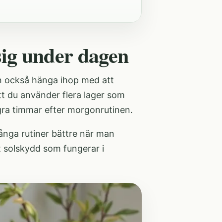
sig under dagen
n också hänga ihop med att
att du använder flera lager som
ågra timmar efter morgonrutinen.
ånga rutiner bättre när man
t solskydd som fungerar i