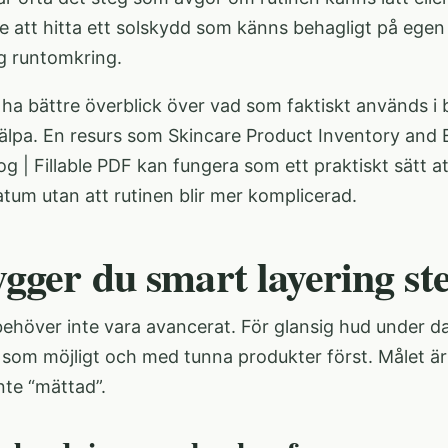
re att hitta ett solskydd som känns behagligt på ege
eg runtomkring.
l ha bättre överblick över vad som faktiskt används 
jälpa. En resurs som
Skincare Product Inventory and E
g | Fillable PDF
kan fungera som ett praktiskt sätt a
tum utan att rutinen blir mer komplicerad.
gger du smart layering ste
behöver inte vara avancerat. För glansig hud under d
g som möjligt och med tunna produkter först. Målet ä
nte “mättad”.