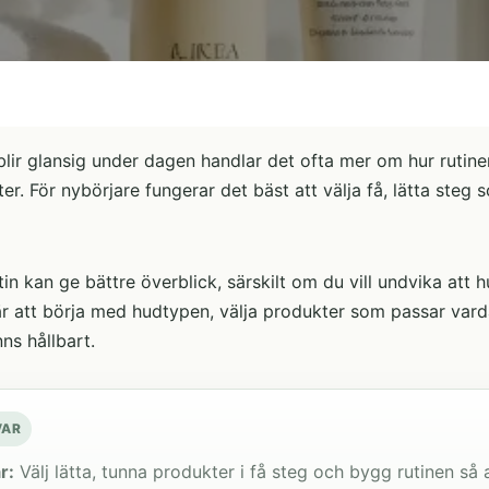
lir glansig under dagen handlar det ofta mer om hur ruti
ter. För nybörjare fungerar det bäst att välja få, lätta ste
tin kan ge bättre överblick, särskilt om du vill undvika att 
är att börja med hudtypen, välja produkter som passar var
nns hållbart.
VAR
r:
Välj lätta, tunna produkter i få steg och bygg rutinen så