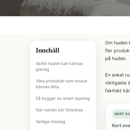
Om huden b
Innehåll
fler produk
på huden.
Varför huden kan kännas
glansig
En enkel ru
Vilka produkter som brukar
viktigaste 
kännas lätta
faktiskt kä
Så bygger du smart layering
När rutinen bör förenklas
KORT S
Vanliga misstag
Kort sva