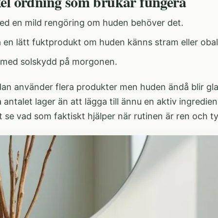
el ordning som brukar fungera
ed en mild rengöring om huden behöver det.
 en lätt fuktprodukt om huden känns stram eller oba
 med solskydd på morgonen.
an använder flera produkter men huden ändå blir gla
 antalet lager än att lägga till ännu en aktiv ingredie
t se vad som faktiskt hjälper när rutinen är ren och ty