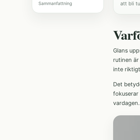
att bli t
Sammanfattning
Varf
Glans upp
rutinen är
inte rikt
Det betyde
fokuserar 
vardagen.