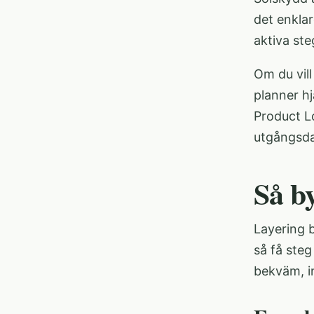
det enkla
aktiva st
Om du vil
planner h
Product Lo
utgångsda
Så by
Layering 
så få ste
bekväm, i