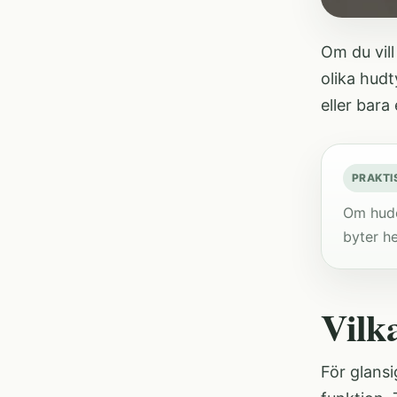
Om du vill
olika hudt
eller bara
PRAKTI
Om hude
byter he
Vilk
För glansi