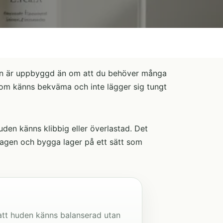
nen är uppbyggd än om att du behöver många
g som känns bekväma och inte lägger sig tungt
huden känns klibbig eller överlastad. Det
dagen och bygga lager på ett sätt som
 att huden känns balanserad utan