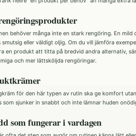
 Tänk hellre “en produkt per behov” än många extra 
rengöringsprodukter
en behöver många inte en stark rengöring. En mild 
 smutsig eller väldigt oljig. Om du vill jämföra exemp
a en produkt att titta på bredvid andra alternativ, särs
miga och mer lättsköljda rengöringar.
fuktkrämer
gkräm för den här typen av rutin ska ge komfort utan
 som sjunker in snabbt och inte lämnar huden onödigt
dd som fungerar i vardagen
r ofta det steg som avgör om rutinen känns lätt eller