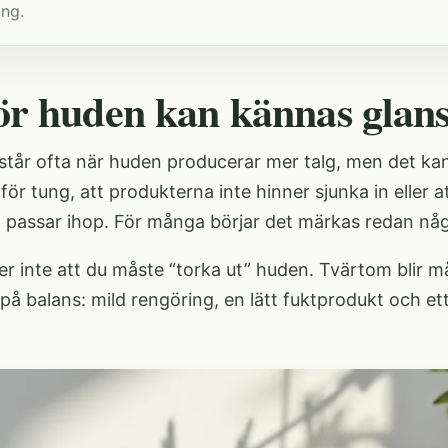
ung.
ör huden kan kännas glan
står ofta när huden producerar mer talg, men det ka
 för tung, att produkterna inte hinner sjunka in eller 
igt passar ihop. För många börjar det märkas redan n
r inte att du måste “torka ut” huden. Tvärtom blir m
på balans: mild rengöring, en lätt fuktprodukt och et