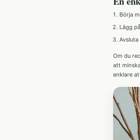
En enk
Börja m
Lägg på
Avsluta
Om du red
att minska
enklare at