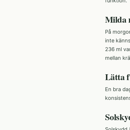
funktion.
Milda 
På morgon
inte känns
236 ml
var
mellan krä
Lätta 
En bra da
konsistens
Solsky
Solskydd ä