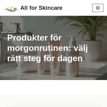
All for Skincare
Hoppa
till
innehåll
Produkter för
morgonrutinen: välj
rätt steg för dagen