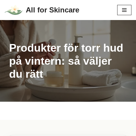
All for Skincare
Hoppa
till
innehåll
Produkter för torr hud
på vintern: så väljer
du rätt