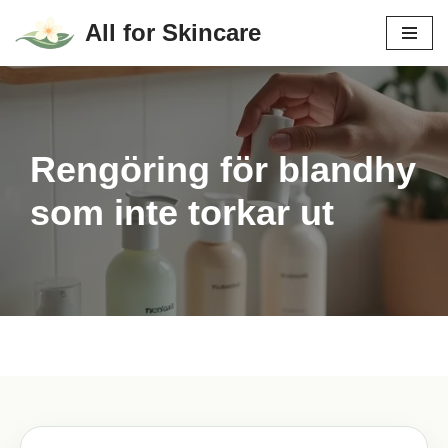
All for Skincare
Hoppa
till
innehåll
Rengöring för blandhy
som inte torkar ut