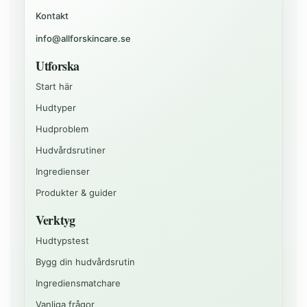
Kontakt
info@allforskincare.se
Utforska
Start här
Hudtyper
Hudproblem
Hudvårdsrutiner
Ingredienser
Produkter & guider
Verktyg
Hudtypstest
Bygg din hudvårdsrutin
Ingrediensmatchare
Vanliga frågor