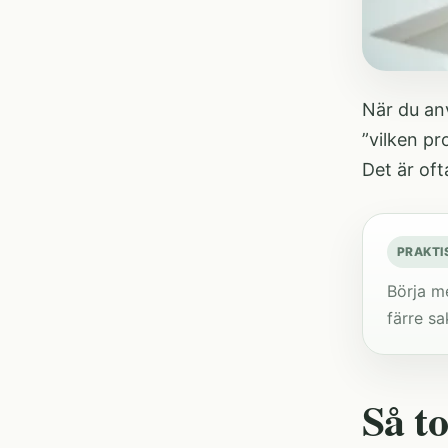
När du anv
”vilken pr
Det är oft
PRAKTI
Börja me
färre sa
Så to