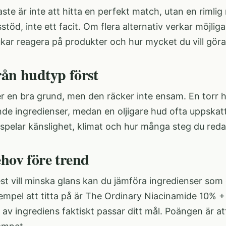
aste är inte att hitta en perfekt match, utan en riml
sstöd, inte ett facit. Om flera alternativ verkar möjli
kar reagera på produkter och hur mycket du vill göra 
rån hudtyp först
 en bra grund, men den räcker inte ensam. En torr hu
e ingredienser, medan en oljigare hud ofta uppskatta
 spelar känslighet, klimat och hur många steg du red
ehov före trend
t vill minska glans kan du jämföra ingredienser som 
empel att titta på är
The Ordinary Niacinamide 10% +
av ingrediens faktiskt passar ditt mål. Poängen är att