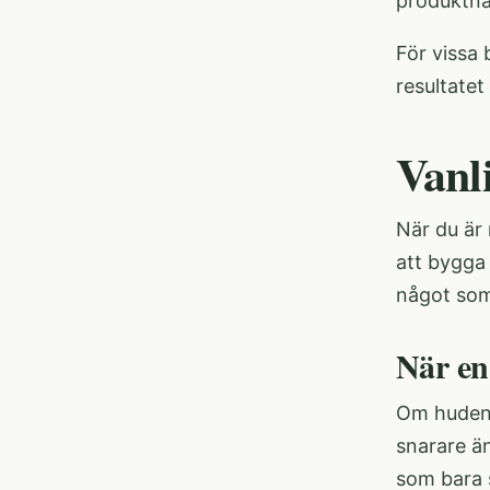
produktn
För vissa 
resultatet
Vanl
När du är 
att bygga 
något som
När en 
Om huden 
snarare än
som bara s