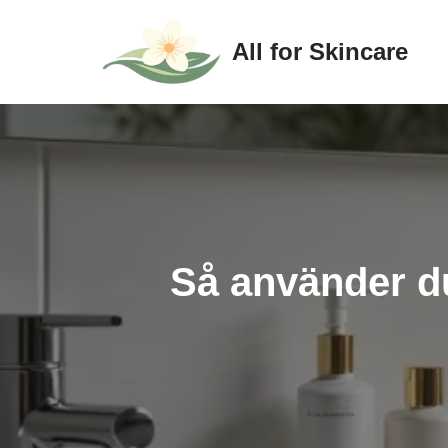
All for Skincare
Hoppa
till
innehåll
Så använder du