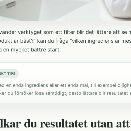
änder verktyget som ett filter blir det lättare att se m
odukt är bäst?” kan du fråga ”vilken ingrediens är mes
a en mycket bättre start.
SKT TIPS
d en enda ingrediens eller ett enda mål, till exempel oljighet
ker du försöker lösa samtidigt, desto lättare blir resultatet a
lkar du resultatet utan at