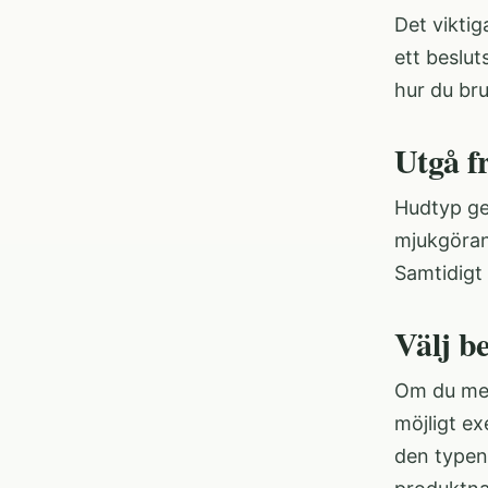
Det viktig
ett beslut
hur du bru
Utgå f
Hudtyp ger
mjukgörand
Samtidigt
Välj b
Om du mes
möjligt ex
den typen 