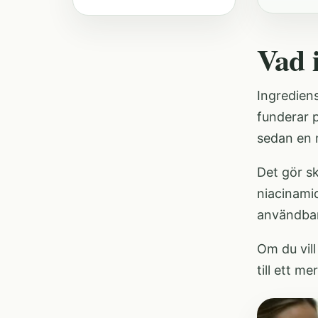
Vad 
Ingrediens
funderar p
sedan en m
Det gör sk
niacinamid
användbart
Om du vil
till ett m