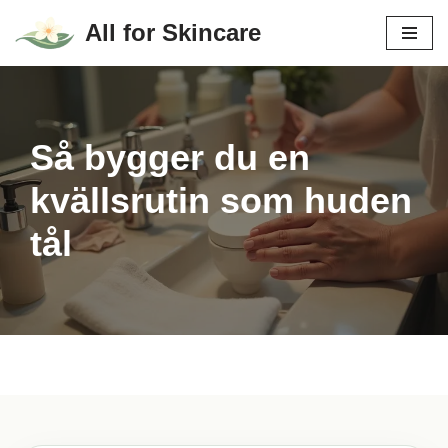
All for Skincare
Hoppa
till
innehåll
Så bygger du en
kvällsrutin som huden
tål