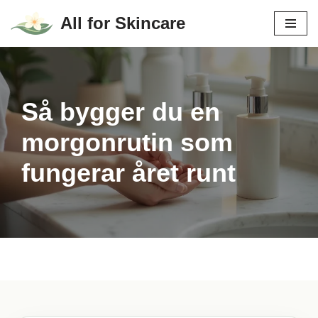
All for Skincare
Hoppa
till
innehåll
Så bygger du en
morgonrutin som
fungerar året runt