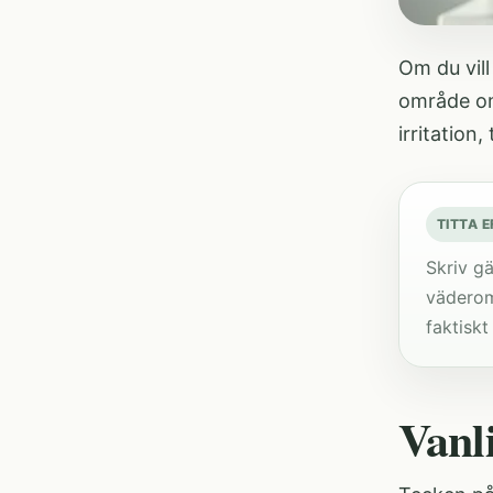
Om du vill
område 
irritation
TITTA 
Skriv gä
väderoms
faktisk
Vanli