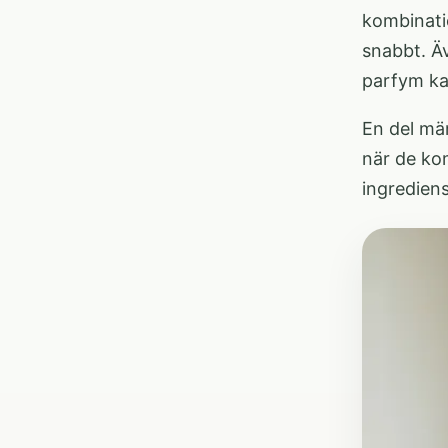
kombinatio
snabbt. Äv
parfym kan
En del mär
när de kom
ingredien