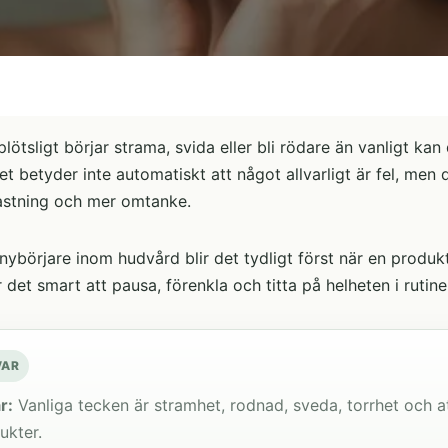
lötsligt börjar strama, svida eller bli rödare än vanligt kan
et betyder inte automatiskt att något allvarligt är fel, men
astning och mer omtanke.
ybörjare inom hudvård blir det tydligt först när en produkt
r det smart att pausa, förenkla och titta på helheten i rutine
VAR
r:
Vanliga tecken är stramhet, rodnad, sveda, torrhet och at
ukter.