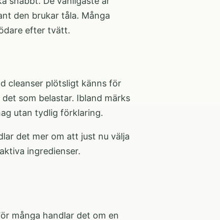
a snabbt. De vanligaste är
dant den brukar tåla. Många
ödare efter tvätt.
d cleanser plötsligt känns för
n det som belastar. Ibland märks
g utan tydlig förklaring.
lar det mer om att just nu välja
aktiva ingredienser.
 För många handlar det om en