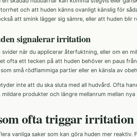
 en skadad hudbarriär kan komma stegvis eller gansk
 torrhet och att huden känns ovanligt känslig för så
ckså att smink lägger sig sämre, eller att huden blir r
den signalerar irritation
vider när du applicerar återfuktning, eller om en mil
det ofta ett tecken på att huden behöver en paus frå
som små rödflammiga partier eller en känsla av obeha
tyder inte att du ska sluta med all hudvård. Ofta hand
, mildare produkter och längre mellanrum mellan nya 
om ofta triggar irritation
 flera vanliga saker som kan göra huden mer reaktiv.