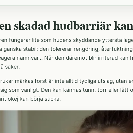
en skadad hudbarriär kan
ren fungerar lite som hudens skyddande yttersta lage
a ganska stabil: den tolererar rengöring, återfuktni
eagera nämnvärt. När den däremot blir irriterad kan 
å saker.
ukar märkas först är inte alltid tydliga utslag, utan 
 sig som vanligt. Den kan kännas tunn, torr eller lätt
arit okej kan börja sticka.