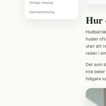
Vanliga misstag
Sammanfattning
Hur 
Hudbarriä
huden oft
utan att r
redan i sm
Det som br
inte beter
tidigare v