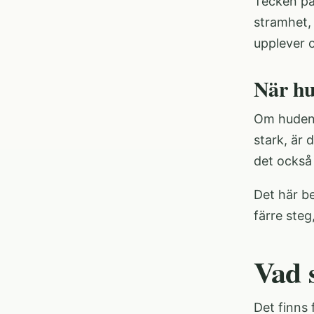
Tecken på
stramhet,
upplever o
När hu
Om huden s
stark, är 
det också 
Det här be
färre steg
Vad s
Det finns