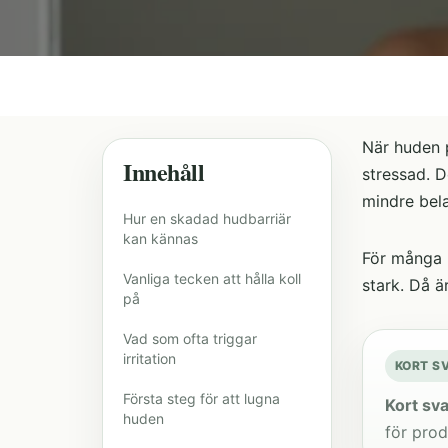
När huden p
Innehåll
stressad. D
mindre bel
Hur en skadad hudbarriär
kan kännas
För många n
Vanliga tecken att hålla koll
stark. Då ä
på
Vad som ofta triggar
irritation
KORT S
Första steg för att lugna
Kort sva
huden
för prod