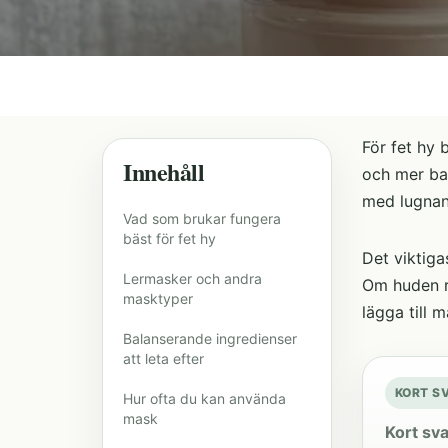
För fet hy 
Innehåll
och mer bal
med lugnand
Vad som brukar fungera
bäst för fet hy
Det viktiga
Lermasker och andra
Om huden re
masktyper
lägga till 
Balanserande ingredienser
att leta efter
KORT S
Hur ofta du kan använda
mask
Kort sva