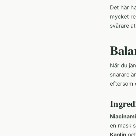
Det här ha
mycket re
svårare at
Balan
När du jäm
snarare än
eftersom 
Ingred
Niacinam
en mask s
Kaolin
och