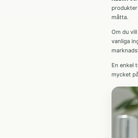
produkter 
måtta.
Om du vill
vanliga in
marknadsf
En enkel 
mycket på