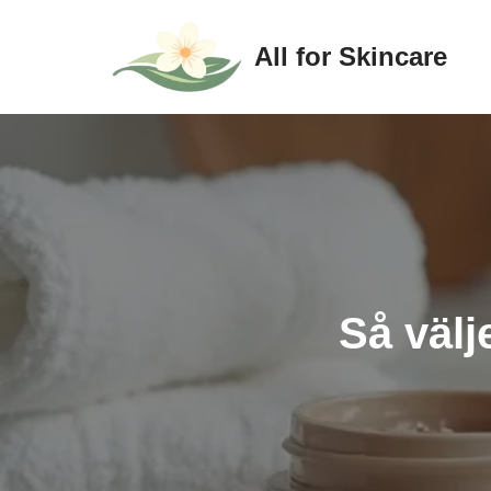
All for Skincare
Hoppa
till
innehåll
Så välj