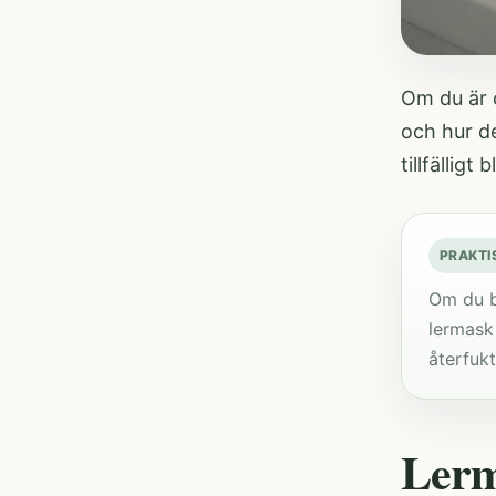
Om du är 
och hur de 
tillfälligt 
PRAKTI
Om du ba
lermask 
återfukt
Lerm