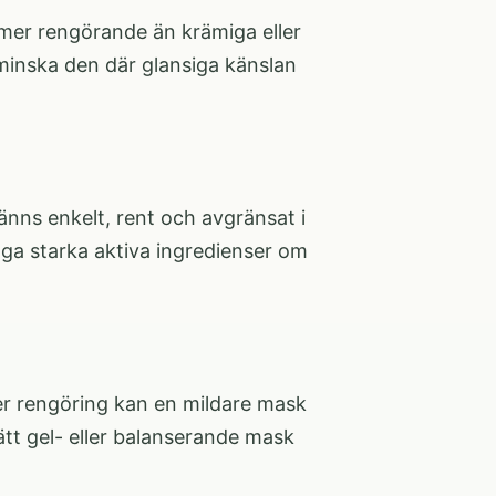
mer rengörande än krämiga eller
 minska den där glansiga känslan
änns enkelt, rent och avgränsat i
nga starka aktiva ingredienser om
fter rengöring kan en mildare mask
ätt gel- eller balanserande mask