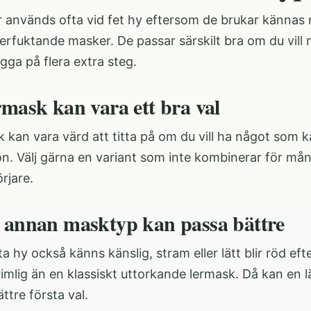
 används ofta vid fet hy eftersom de brukar kännas 
erfuktande masker. De passar särskilt bra om du vill
ägga på flera extra steg.
rmask kan vara ett bra val
 kan vara värd att titta på om du vill ha något som k
on. Välj gärna en variant som inte kombinerar för må
rjare.
 annan masktyp kan passa bättre
a hy också känns känslig, stram eller lätt blir röd e
imlig än en klassiskt uttorkande lermask. Då kan en l
ättre första val.