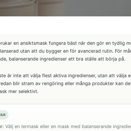
brukar en ansiktsmask fungera bäst när den gör en tydlig m
anserad utan att du bygger en för avancerad rutin. För må
e, balanserande ingredienser ett bra ställe att börja på.
ste är inte att välja flest aktiva ingredienser, utan att väl
dan blir stram av rengöring eller många produkter kan det
mask mer selektivt.
VAR
r:
Välj en lermask eller en mask med balanserande ingredi