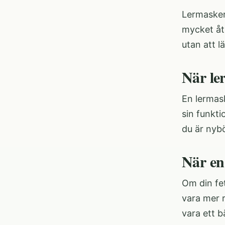
Lermasker
mycket åt
utan att l
När le
En lermask
sin funkti
du är nybö
När en
Om din fet
vara mer r
vara ett b