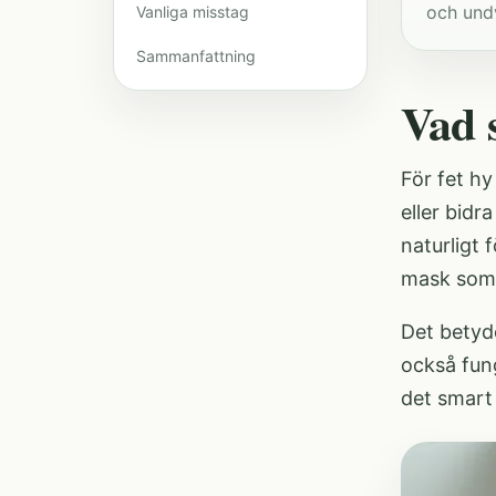
och und
Vanliga misstag
Sammanfattning
Vad 
För fet h
eller bidr
naturligt 
mask som 
Det betyde
också fung
det smart 