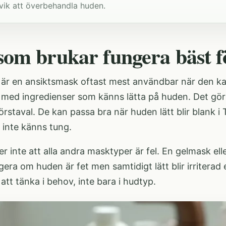
vik att överbehandla huden.
som brukar fungera bäst fö
y är en ansiktsmask oftast mest användbar när den ka
a med ingredienser som känns lätta på huden. Det gör
förstaval. De kan passa bra när huden lätt blir blank i 
inte känns tung.
r inte att alla andra masktyper är fel. En gelmask e
era om huden är fet men samtidigt lätt blir irriterad 
att tänka i behov, inte bara i hudtyp.