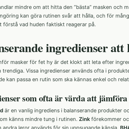
ndlar mindre om att hitta den ”bästa” masken och mer
ngöring kan göra rutinen svår att hålla, och för mån
t förstå vad huden faktiskt reagerar på.
serande ingredienser att l
för masker för fet hy är det klokt att leta efter ing
 trendiga. Vissa ingredienser används ofta i produkte
de kan passa en rutin som ska kännas enkel och relat
ienser som ofta är värda att jämföra
id
är en vanlig ingrediens i balanserande produkter oc
om känns mindre tung i rutinen.
Zink
förekommer ocks
 andra leror används för sin uppsugande känsla.
BHA