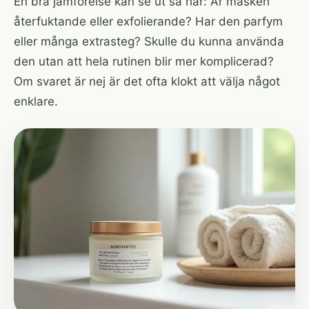
En bra jämförelse kan se ut så här: Är masken
återfuktande eller exfolierande? Har den parfym
eller många extrasteg? Skulle du kunna använda
den utan att hela rutinen blir mer komplicerad?
Om svaret är nej är det ofta klokt att välja något
enklare.