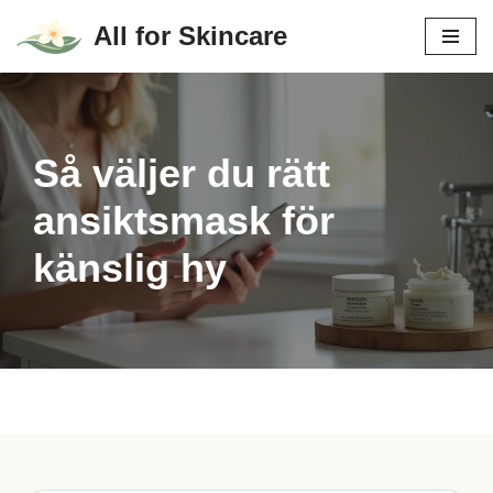
All for Skincare
Hoppa
till
innehåll
Så väljer du rätt
ansiktsmask för
känslig hy