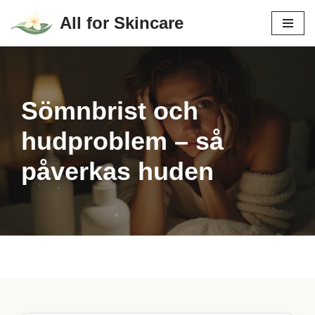
All for Skincare
Hoppa
till
innehåll
Sömnbrist och
hudproblem – så
påverkas huden