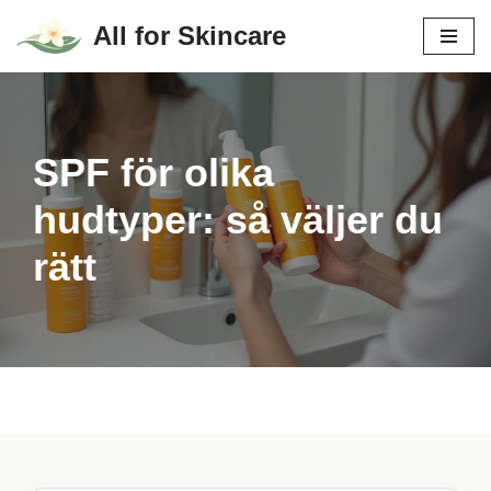
All for Skincare
Hoppa
till
innehåll
SPF för olika
hudtyper: så väljer du
rätt