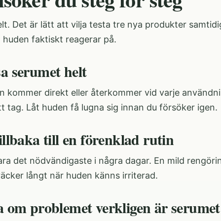
lt. Det är lätt att vilja testa tre nya produkter samtid
 huden faktiskt reagerar på.
sa serumet helt
 kommer direkt eller återkommer vid varje användnin
tt tag. Låt huden få lugna sig innan du försöker igen.
illbaka till en förenklad rutin
ra det nödvändigaste i några dagar. En mild rengörin
äcker långt när huden känns irriterad.
ta om problemet verkligen är serumet