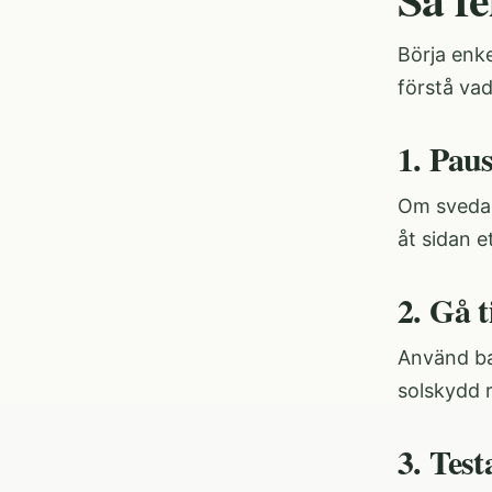
Börja enke
förstå vad
1. Pau
Om svedan
åt sidan e
2. Gå t
Använd ba
solskydd r
3. Tes