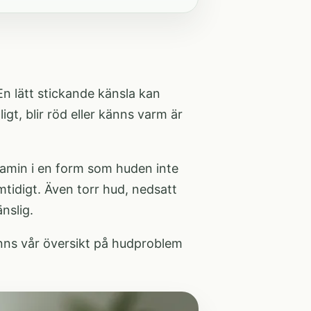
n lätt stickande känsla kan
gt, blir röd eller känns varm är
itamin i en form som huden inte
amtidigt. Även torr hud, nedsatt
nslig.
nns vår översikt på
hudproblem