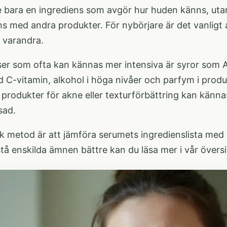
te bara en ingrediens som avgör hur huden känns, ut
s med andra produkter. För nybörjare är det vanligt 
 varandra.
ser som ofta kan kännas mer intensiva är syror som A
d C-vitamin, alkohol i höga nivåer och parfym i prod
produkter för akne eller texturförbättring kan känna
sad.
sk metod är att jämföra serumets ingredienslista me
rstå enskilda ämnen bättre kan du läsa mer i vår över