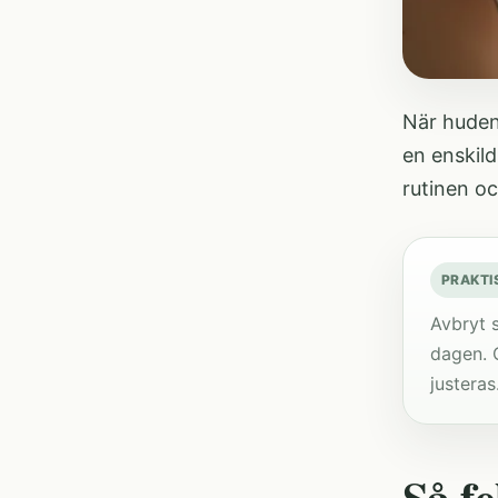
När huden 
en enskil
rutinen o
PRAKTI
Avbryt 
dagen. 
justeras
Så fe