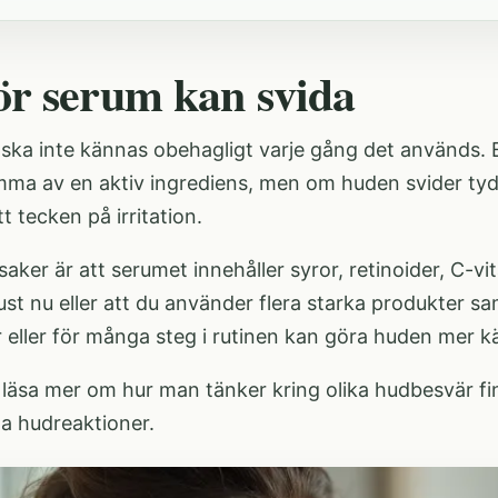
ör serum kan svida
ska inte kännas obehagligt varje gång det används. E
ma av en aktiv ingrediens, men om huden svider tydli
tt tecken på irritation.
saker är att serumet innehåller syror, retinoider, C-v
just nu eller att du använder flera starka produkter s
 eller för många steg i rutinen kan göra huden mer kä
 läsa mer om hur man tänker kring olika hudbesvär fi
ga hudreaktioner
.