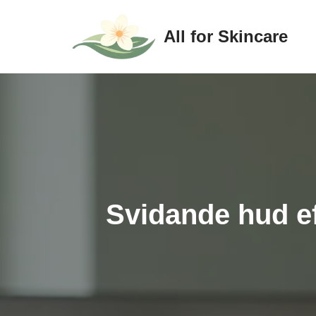
All for Skincare
Hoppa
till
innehåll
Svidande hud ef