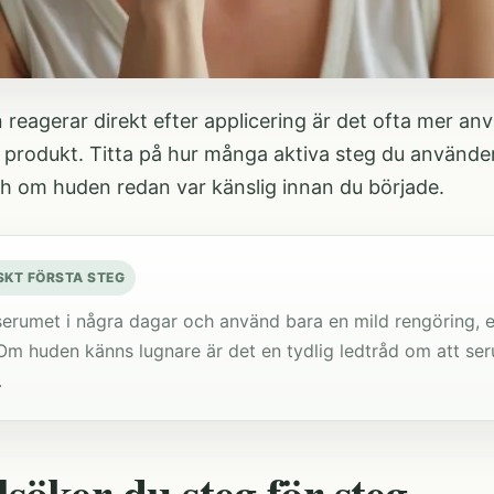
reagerar direkt efter applicering är det ofta mer an
d produkt. Titta på hur många aktiva steg du använde
ch om huden redan var känslig innan du började.
SKT FÖRSTA STEG
serumet i några dagar och använd bara en mild rengöring, 
Om huden känns lugnare är det en tydlig ledtråd om att se
.
lsöker du steg för steg