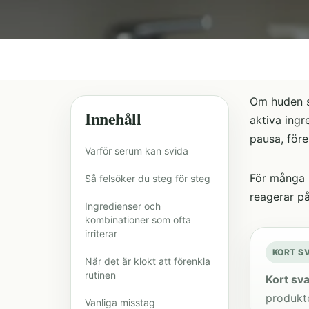
Om huden s
Innehåll
aktiva ingr
pausa, före
Varför serum kan svida
För många n
Så felsöker du steg för steg
reagerar på 
Ingredienser och
kombinationer som ofta
irriterar
KORT S
När det är klokt att förenkla
rutinen
Kort sva
produkte
Vanliga misstag