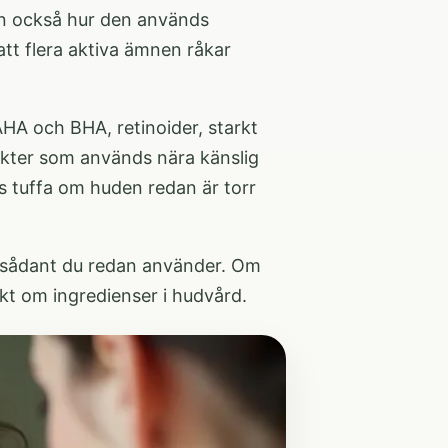
an också hur den används
att flera aktiva ämnen råkar
HA och BHA, retinoider, starkt
ukter som används nära känslig
s tuffa om huden redan är torr
d sådant du redan använder. Om
sikt om
ingredienser i hudvård
.