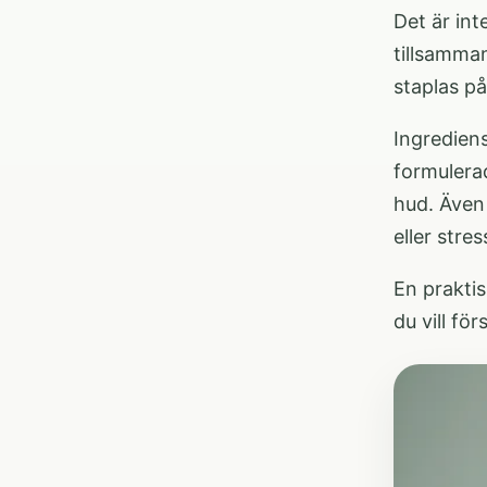
Det är in
tillsamman
staplas på
Ingredien
formulera
hud. Även 
eller stres
En prakti
du vill fö