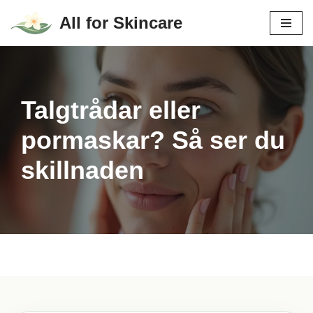
All for Skincare
Hoppa
till
innehåll
Talgtrådar eller
pormaskar? Så ser du
skillnaden