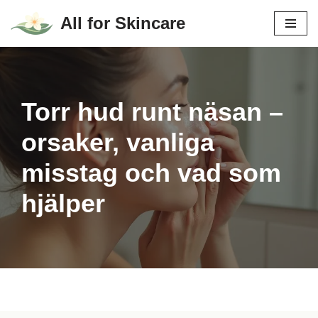
All for Skincare
Hoppa
till
innehåll
Torr hud runt näsan –
orsaker, vanliga
misstag och vad som
hjälper