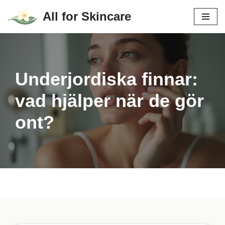
All for Skincare
Hoppa
till
innehåll
Underjordiska finnar:
vad hjälper när de gör
ont?